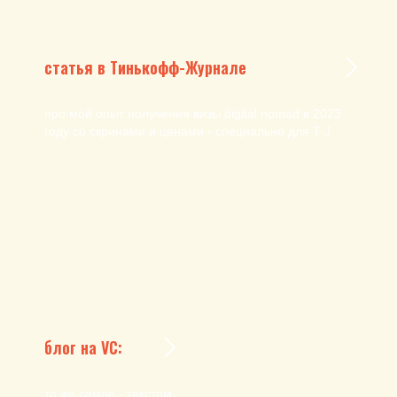
статья в Тинькофф-Журнале
про мой опыт получения визы digital nomad в 2023
году со скринами и ценами - специально для T-J
блог на VC:
то же самое - текстом