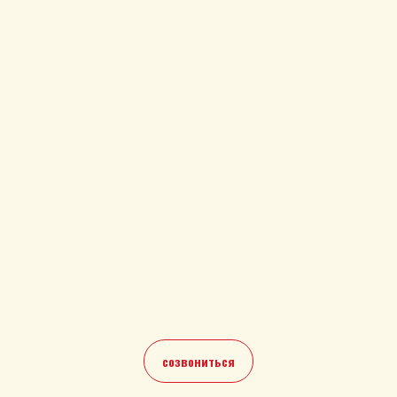
не эмиграционный адвокат, а
человек, который потратил
сотни часов в изучении вопроса
и прошел путь к ВНЖ
самостоятельно. Делюсь
личным опытом переезда по
визе digital nomad, помогаю
определиться со стратегией
релокации.
Стоимость: 50 евро/40-50 минут
(можно в рублях, крипте)
созвониться