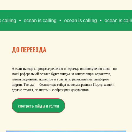
ng
ocean is calling
ocean is calling
ocean is calling
ДО ПЕРЕЕЗДА
А если ты еще в процессе решения о переезде или получения визы - по
моей реферальной ссылке будет скидка на консультации адвокатов,
иммиграционных экспертов и услуги по релокации на платформе
migrun. Там же — бесплатные гайды по иммиграции в Португалию и
другие страны, по шагам и с образцами документов.
смотреть гайды и услуги