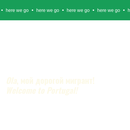
e we go
here we go
here we go
here we go
here w
Ola
, мой дорогой мигрант!
Welcome to Portugal!